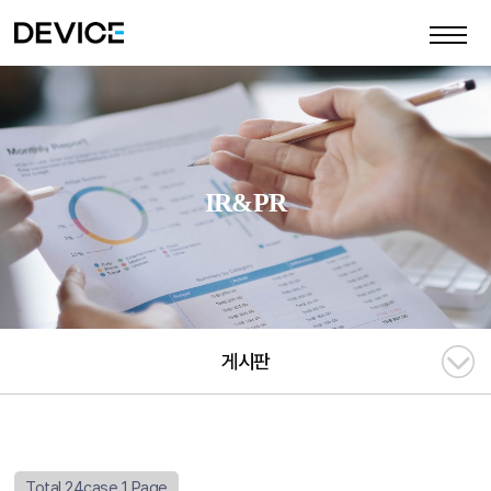
IR&PR
게시판
Total 24case
1 Page